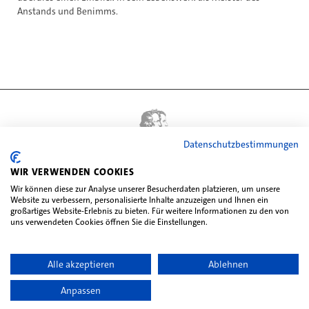
Anstands und Benimms.
Datenschutzbestimmungen
WIR VERWENDEN COOKIES
Wir können diese zur Analyse unserer Besucherdaten platzieren, um unsere
Website zu verbessern, personalisierte Inhalte anzuzeigen und Ihnen ein
großartiges Website-Erlebnis zu bieten. Für weitere Informationen zu den von
uns verwendeten Cookies öffnen Sie die Einstellungen.
Impressum
Datenschutz
Kontakt
Jobs
Partner
Presse
Fotonachweis
Satzung
Hausordnung
Vermietungsordnung
Alle akzeptieren
Ablehnen
Cookie-Einstellungen
Copyright © 2026 Museen Hanau
Anpassen