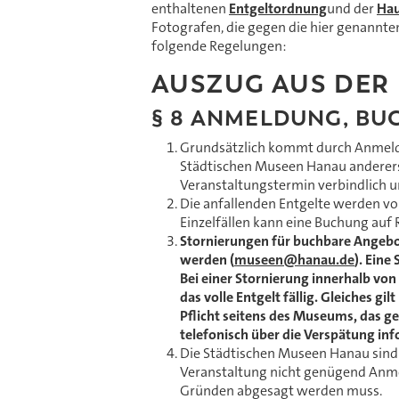
enthaltenen
Entgeltordnung
und der
Ha
Fotografen, die gegen die hier genannt
folgende Regelungen:
AUSZUG AUS DER
§ 8 ANMELDUNG, BU
Grundsätzlich kommt durch Anmeldu
Städtischen Museen Hanau andererse
Veranstaltungstermin verbindlich u
Die anfallenden Entgelte werden vo
Einzelfällen kann eine Buchung auf
Stornierungen für buchbare Angebo
werden (
museen@hanau.de
). Eine
Bei einer Stornierung innerhalb vo
das volle Entgelt fällig. Gleiches g
Pflicht seitens des Museums, das 
telefonisch über die Verspätung inf
Die Städtischen Museen Hanau sind 
Veranstaltung nicht genügend Anme
Gründen abgesagt werden muss.