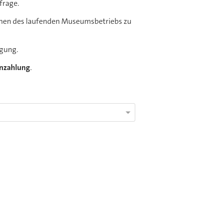
frage.
hmen des laufenden Museumsbetriebs zu
igung.
nzahlung
.