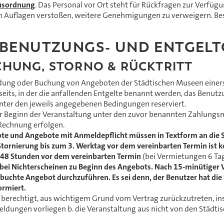
usordnung
. Das Personal vor Ort steht für Rückfragen zur Verfüg
en Auflagen verstoßen, weitere Genehmigungen zu verweigern. Be
 BENUTZUNGS- UND ENTGEL
CHUNG, STORNO & RÜCKTRITT
ng oder Buchung von Angeboten der Städtischen Museen einerse
its, in der die anfallenden Entgelte benannt werden, das Benutz
nter den jeweils angegebenen Bedingungen reserviert.
r Beginn der Veranstaltung unter den zuvor benannten Zahlungsm
 Rechnung erfolgen.
te und Angebote mit Anmeldepflicht müssen in Textform an die 
 Stornierung bis zum 3. Werktag vor dem vereinbarten Termin ist 
n 48 Stunden vor dem vereinbarten Termin
(bei Vermietungen 6 Ta
ilt bei Nichterscheinen zu Beginn des Angebots. Nach 15-minütiger 
gebuchte Angebot durchzuführen. Es sei denn, der Benutzer hat 
ormiert.
berechtigt, aus wichtigem Grund vom Vertrag zurückzutreten, ins
ldungen vorliegen b. die Veranstaltung aus nicht von den Städt